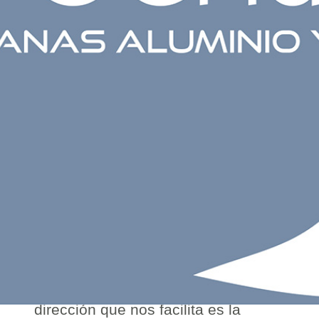
Por favor, introduzca la dirección de
correo electrónico que tiene
asociada con su cuenta de usuario.
Su usuario le será enviado si la
dirección que nos facilita es la