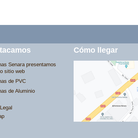
tacamos
Cómo llegar
nas Senara presentamos
o sitio web
nas de PVC
nas de Aluminio
Legal
ap