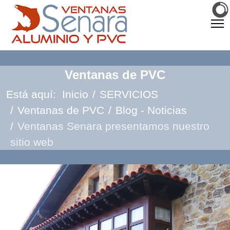
Ventanas de PVC
Está aquí:
Inicio
SERVICIOS
Ventanas de PVC
Blog - Noticias
Ventanas Senara presentamos nuestro
sitio web